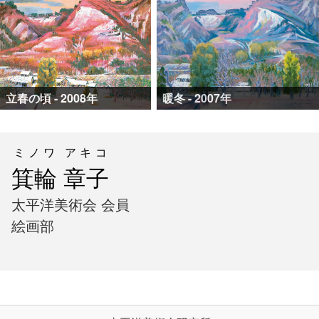
立春の頃 - 2008年
暖冬 - 2007年
ミノワ アキコ
箕輪 章子
太平洋美術会 会員
絵画部