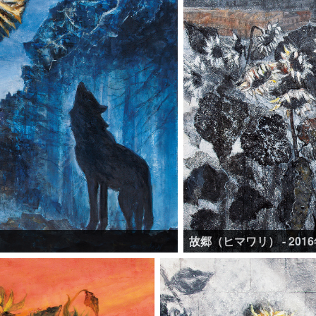
故郷（ヒマワリ） - 201