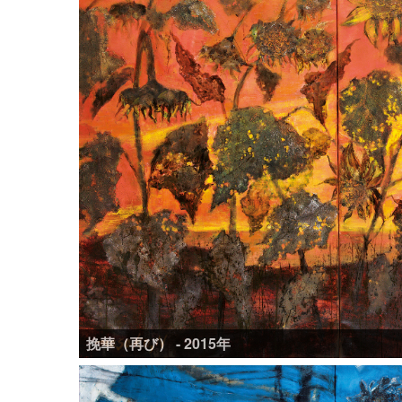
挽華（再び） - 2015年