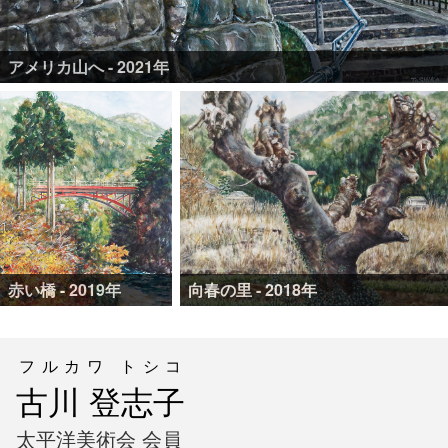
アメリカ山へ - 2021年
赤い橋 - 2019年
向春の里 - 2018年
フルカワ トシコ
古川 登志子
太平洋美術会 会員