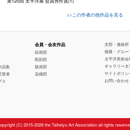
第120回 太平洋展
会員秀作賞(1)
>>この作者の他作品を見る
会員・会友作品
支部・連絡所
個展・グルー
絵画部
太平洋美術会
彫刻部
ギャラリー太
作品集
版画部
サイトポリシ
受賞者
染織部
お問い合わせ
ブス
opyright (C) 2015-2026 the Taiheiyo Art Association all rights reserve