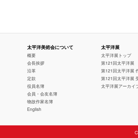
太平洋美術会について
太平洋展
概要
太平洋展トップ
会長挨拶
第121回太平洋展
沿革
第121回太平洋展 
定款
第121回太平洋展 
役員名簿
太平洋展アーカイ
会員・会友名簿
物故作家名簿
English
C